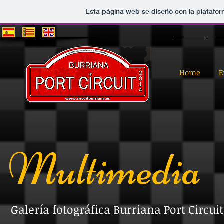
Esta página web se diseñó con la platafo
Home
E
Multimedia
Galería fotográfica Burriana Port Circuit